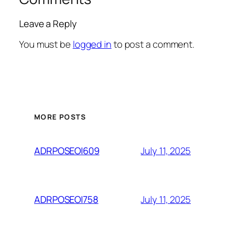
Leave a Reply
You must be
logged in
to post a comment.
MORE POSTS
July 11, 2025
ADRPOSEOI609
July 11, 2025
ADRPOSEOI758