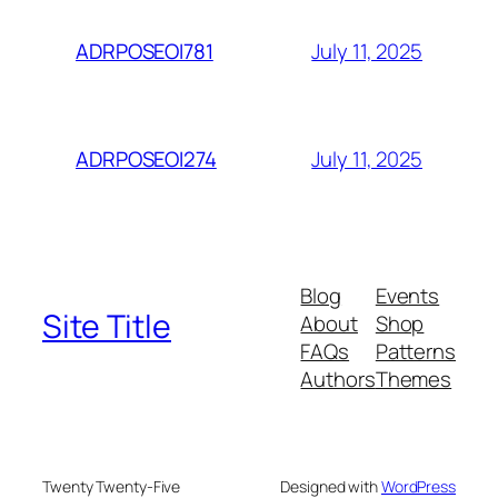
July 11, 2025
ADRPOSEOI781
July 11, 2025
ADRPOSEOI274
Blog
Events
Site Title
About
Shop
FAQs
Patterns
Authors
Themes
Twenty Twenty-Five
Designed with
WordPress