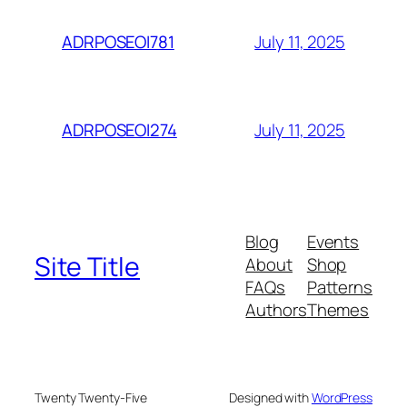
July 11, 2025
ADRPOSEOI781
July 11, 2025
ADRPOSEOI274
Blog
Events
Site Title
About
Shop
FAQs
Patterns
Authors
Themes
Twenty Twenty-Five
Designed with
WordPress