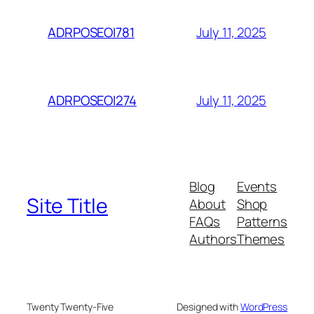
July 11, 2025
ADRPOSEOI781
July 11, 2025
ADRPOSEOI274
Blog
Events
Site Title
About
Shop
FAQs
Patterns
Authors
Themes
Twenty Twenty-Five
Designed with
WordPress