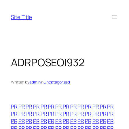
Skip
to
Site Title
content
ADRPOSEOI932
Written by
admin
in
Uncategorized
PR
PR
PR
PR
PR
PR
PR
PR
PR
PR
PR
PR
PR
PR
PR
PR
PR
PR
PR
PR
PR
PR
PR
PR
PR
PR
PR
PR
PR
PR
PR
PR
PR
PR
PR
PR
PR
PR
PR
PR
PR
PR
PR
PR
PR
PR
PR
PR
PR
PR
PR
PR
PR
PR
PR
PR